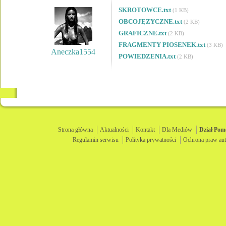
SKROTOWCE.txt
(1 KB)
OBCOJĘZYCZNE.txt
(2 KB)
GRAFICZNE.txt
(2 KB)
FRAGMENTY PIOSENEK.txt
(3 KB)
Aneczka1554
POWIEDZENIA.txt
(2 KB)
Strona główna
Aktualności
Kontakt
Dla Mediów
Dział
Pom
Regulamin serwisu
Polityka prywatności
Ochrona praw aut