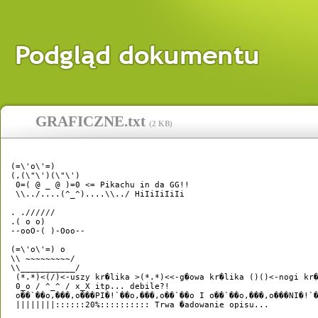
GRAFICZNE.txt
(
2 KB
)
(=\'o\'=) 

(,(\"\')(\"\')

 0=( @ _ @ )=0 <= Pikachu in da GG!!

 \\../....(^_^)....\\../ HiIiIiIiIi

. .//////

.( o o)

--ooO-( )-Ooo--

(=\'o\'=) o

\\ ~~~~~~~~~/

\\___________/

 (*.*)<(/)<-uszy kr�lika >(*.*)<<-g�owa kr�lika ()()<-nogi kr�
 0_o / ^_^ / x_X itp... debile?!

 o��`��o,���,o���PI�!`��o,���,o��`��o I o��`��o,���,o���NI�!`�
 ||||||||::::::20%:::::::::: Trwa �adowanie opisu...
