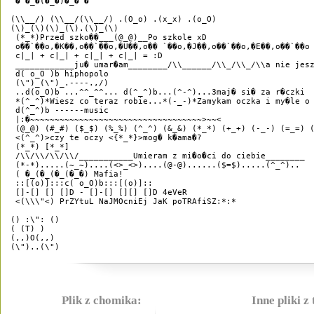
 �^�_�(�_�)�_�^� 

(\\__/) (\\__/(\\__/) .(O_o) .(x_x) .(o_O)

(\)_(\)(\)_(\).(\)_(\)

 (*_*)Przed szko��___(@_@)__Po szkole xD

 o��`��o,�K��,o��`��o,�U��,o�� `��o,�J��,o��`��o,�E��,o��`��o

 c|_| + c|_| + c|_| + c|_| = :D

 ____________ju� umar�am________/\\______/\\_/\\_/\\a nie jesz
 d( o_O )b hiphopolo 

 (\")_(\")_.----.,/)

 ..d(o_O)b ...^^_^^... d(^_^)b...(^-^)...3maj� si� za r�czki

 *(^_^)*Wiesz co teraz robie...*(-_-)*Zamykam oczka i my�le o 
 d(^_^)b ------music

 |:�~~~~~~~~~~~~~~~~~~~~~~~~~~~~~~~~~~~>~~< 

 (@_@) (#_#) ($_$) (%_%) (^_^) (&_&) (*_*) (+_+) (-_-) (=_=) (
 <(^_^)>czy te oczy <{*_*}>mog� k�ama�?

 (*_*) [*_*]

 /\\/\\/\\/\\/___________Umieram z mi�o�ci do ciebie________

 (*-*).....(~_~)....(<>_<>)....(@-@)......($=$).....(^_^)..

 ( �_(�_(�_(�_�) Mafia!

 ::[(o)]:::c( o_O)b:::[(o)]:: 

 []-[] [] []D - []-[] [][] []D 4eVeR 

 <(\\\"<) PrZYtuL NaJMOcniEj JaK poTRAfiSZ:*:* 

() :\": ()

( (T) ) 

(,,)O(,,) 

Plik z chomika:
Inne pliki z