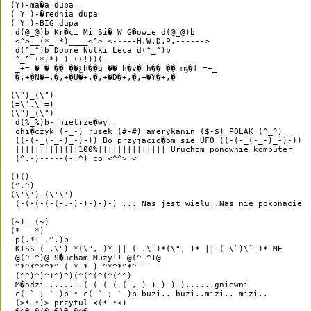
(Y)-ma�a dupa

( Y )-�rednia dupa

( Y )-BIG dupa

 d(@_@)b Kr�ci Mi Si� W G�owie d(@_@)b

 <^>__(*_ *)____<^> <-----H.W.D.P.------>

 d(^_^)b Dobre Nutki Leca d(^_^)b

 ^_^ (*.*) ) ((!))(

 _+= �`� �� ��ݝh��g �� h�v� h�� �� mݹ�f =+_

 �,+�N�+,�,+�U�+,�,+�D�+,�,+�Y�+,�

(\")_(\")

(=\'.\'=)

(\")_(\")

 d(%_%)b- nietrze�wy..

 chi�czyk (-_-) rusek (#-#) amerykanin ($-$) POLAK (^_^)

 ((-(-_(-_-)_-)-)) Bo przyjacio�om sie UFO ((-(-_(-_-)_-)-)) 

 |||||||||||||100%|||||||||||||| Uruchom ponownie komputer

 (^.-)-----(-.^) co <^^> <

()()

(^.^)

(\'\')_(\'\')

 (-(-(-(-(-.-)-)-)-)-) ... Nas jest wielu..Nas nie pokonacie

(~)__(~)

(* _ *)

 p(.*! .^.)b

 KISS ( .\") *(\", )* || ( .\`)*(\", )* || ( \`)\` )* ME 

 @(^_^)@ S�ucham Muzy!! @(^_^)@

 ^*^*^*^*^ ( *_* ) ^*^*^*^

 (^^)^)^)^)^)(^(^(^(^(^^)

 M�odzi........(-(-(-(-(-,-)-)-)-)-)......gniewni

 c( ` ; ` )b * c( ` ; ` )b buzi.. buzi..mizi.. mizi.. 

 (>*-*)> przytul <(*-*<)
