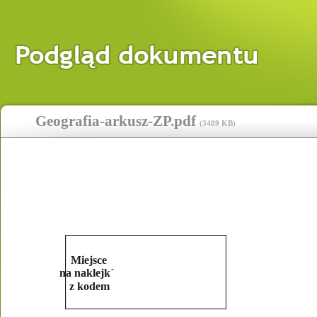
Geografia-arkusz-ZP.pdf
(
3489 KB
)
Miejsce 
na naklejk´ 
z kodem