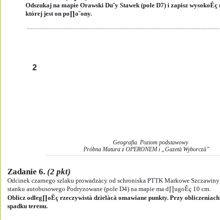
Odszukaj na mapie Orawski Du˝y Stawek (pole D7) i zapisz wysokoÊ
której jest on po∏o˝ony.
...................................................................................................................................
2
Geografia. Poziom podstawowy
Próbna Matura z OPERONEM i „Gazetà Wyborczà”
Zadanie 6. 
(2 pkt)
Odcinek czarnego szlaku prowadzàcy od schroniska PTTK Markowe Szczawiny 
stanku autobusowego Podryzowane (pole D4) na mapie ma d∏ugoÊç 10 cm. 
Oblicz odleg∏oÊç rzeczywistà dzielàcà omawiane punkty. Przy obliczeniach 
spadku terenu. 