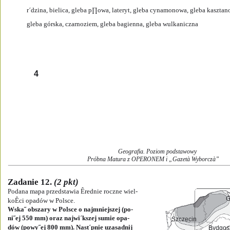
r´dzina, bielica, gleba p∏owa, lateryt, gleba cynamonowa, gleba kasztan
gleba górska, czarnoziem, gleba bagienna, gleba wulkaniczna 
4
Geografia. Poziom podstawowy
Próbna Matura z OPERONEM i „Gazetà Wyborczà”
Zadanie 12. 
(2 pkt)
Podana mapa przedstawia Êrednie roczne wiel-
G
G
koÊci opadów w Polsce.
Wska˝ obszary w Polsce o najmniejszej (po-
ni˝ej 550 mm) oraz najwi´kszej sumie opa-
Szczecin
Szczecin
dów (powy˝ej 800 mm). Nast´pnie uzasadnij
Bydgos
Bydgos