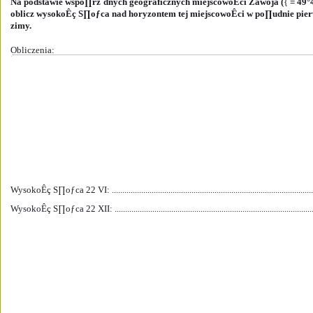
Na podstawie wspó∏rz´dnych geograficznych miejscowoÊci Zawoja (
{ 
= 49°
oblicz wysokoÊç S∏oƒca nad horyzontem tej miejscowoÊci w po∏udnie pierw
zimy.
Obliczenia:
WysokoÊç S∏oƒca 22 VI: .................................................................................................
WysokoÊç S∏oƒca 22 XII: ................................................................................................