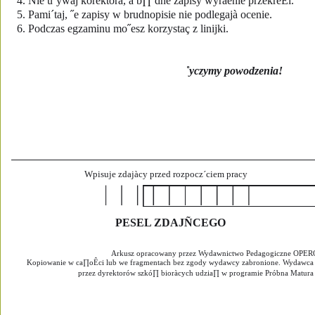
4. Nie u˝ywaj korektora, a b∏´dne zapisy wyraênie przekreÊl.
5. Pami´taj, ˝e zapisy w brudnopisie nie podlegajà ocenie.
6. Podczas egzaminu mo˝esz korzystaç z linijki.
˚yczymy powodzenia!
Wpisuje zdajàcy przed rozpocz´ciem pracy
PESEL ZDAJÑCEGO
Arkusz opracowany przez Wydawnictwo Pedagogiczne OPER
Kopiowanie w ca∏oÊci lub we fragmentach bez zgody wydawcy zabronione. Wydawca 
przez dyrektorów szkó∏ bioràcych udzia∏ w programie Próbna Matu