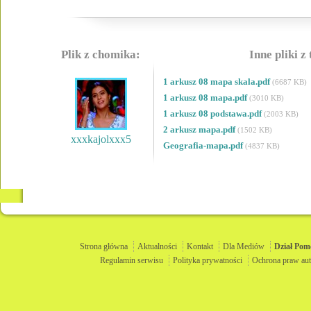
Plik z chomika:
Inne pliki z
1 arkusz 08 mapa skala.pdf
(6687 KB)
1 arkusz 08 mapa.pdf
(3010 KB)
1 arkusz 08 podstawa.pdf
(2003 KB)
2 arkusz mapa.pdf
(1502 KB)
xxxkajolxxx5
Geografia-mapa.pdf
(4837 KB)
Strona główna
Aktualności
Kontakt
Dla Mediów
Dział
Pom
Regulamin serwisu
Polityka prywatności
Ochrona praw aut