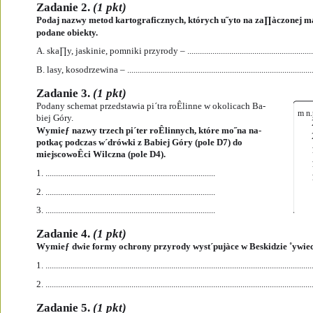
Zadanie 2. 
(1 pkt)
Podaj nazwy metod kartograficznych, których u˝yto na za∏àczonej ma
podane obiekty.
A. ska∏y, jaskinie, pomniki przyrody – .................................................................
B. lasy, kosodrzewina – ...........................................................................................
Zadanie 3. 
(1 pkt)
Podany schemat przedstawia pi´tra roÊlinne w okolicach Ba-
m n.
biej Góry.
Wymieƒ nazwy trzech pi´ter roÊlinnych, które mo˝na na-
potkaç podczas w´drówki z Babiej Góry (pole D7) do
miejscowoÊci Wilczna (pole D4). 
1. .................................................................................
2. .................................................................................
3. .................................................................................
Zadanie 4. 
(1 pkt) 
Wymieƒ dwie formy ochrony przyrody wyst´pujàce w Beskidzie ˚ywiec
1. ...............................................................................................................................
2. ...............................................................................................................................
Zadanie 5. 
(1 pkt)