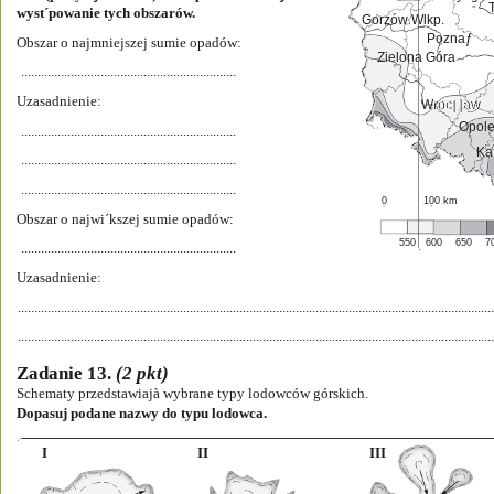
wyst´powanie tych obszarów.
Gorzów Wlkp.
Gorzów Wlkp.
Poznaƒ
Poznaƒ
oznaƒ
Obszar o najmniejszej sumie opadów: 
Zielona Góra
Zielona Góra
Zielona Góra
.................................................................
Uzasadnienie: 
Wroc∏aw
Wroc∏aw
roc∏aw
Opol
Opol
.................................................................
Ka
Ka
a
.................................................................
.................................................................
0
100 km
Obszar o najwi´kszej sumie opadów: 
550   600    650    
.................................................................
Uzasadnienie: 
...............................................................................................................................................
...............................................................................................................................................
Zadanie 13. 
(2 pkt)
Schematy przedstawiajà wybrane typy lodowców górskich.
Dopasuj podane nazwy do typu lodowca.
I
II
III