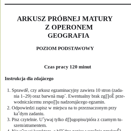
ARKUSZ PRÓBNEJ MATURY
Z OPERONEM
GEOGRAFIA
POZIOM PODSTAWOWY
Czas pracy 120 minut
Instrukcja dla zdajàcego
1. Sprawdê, czy arkusz egzaminacyjny zawiera 10 stron (zada-
nia 1–29) oraz barwnà map´. Ewentualny brak zg∏oÊ prze-
wodniczàcemu zespo∏u nadzorujàcego egzamin.
2. Odpowiedzi zapisz w miejscu na to przeznaczonym przy
ka˝dym zadaniu.
3. Pisz czytelnie. U˝ywaj tylko d∏ugopisu/pióra z czarnym tu-
szem/atramentem.