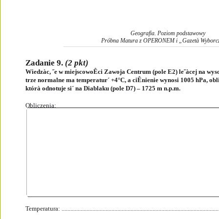
Geografia. Poziom podstawowy
Próbna Matura z OPERONEM i „Gazetà Wyborc
Zadanie 9. 
(2 pkt)
Wiedzàc, ˝e w miejscowoÊci Zawoja Centrum (pole E2) le˝àcej na wys
trze normalne ma temperatur´ +4°C, a ciÊnienie wynosi 1005 hPa, obl
którà odnotuje si´ na Diablaku (pole D7) – 1725 m n.p.m. 
Obliczenia:
Temperatura: ............................................................................................................