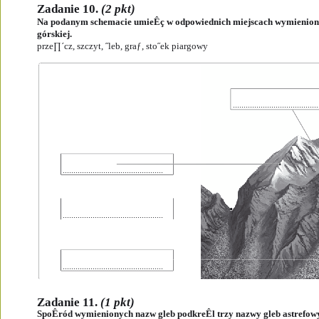
Zadanie 10. 
(2 pkt)
Na podanym schemacie umieÊç w odpowiednich miejscach wymienione
górskiej.
prze∏´cz, szczyt, ˝leb, graƒ, sto˝ek piargowy 
........................................
...............................................
...............................................
...............................................
Zadanie 11. 
(1 pkt)
SpoÊród wymienionych nazw gleb podkreÊl trzy nazwy gleb astrefow