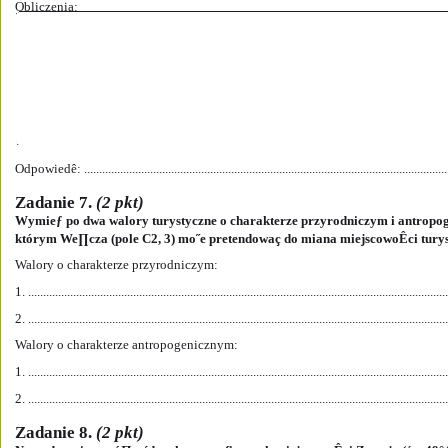
Obliczenia:
Odpowiedê: .........................................................................................................................
Zadanie 7. 
(2 pkt)
Wymieƒ po dwa walory turystyczne o charakterze przyrodniczym i antropog
którym We∏cza (pole C2, 3) mo˝e pretendowaç do miana miejscowoÊci turys
Walory o charakterze przyrodniczym:
1. ............................................................................................................................................
2. ............................................................................................................................................
Walory o charakterze antropogenicznym:
1. ............................................................................................................................................
2. ............................................................................................................................................
Zadanie 8. 
(2 pkt) 