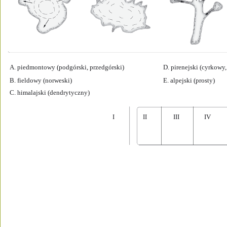
A. piedmontowy (podgórski, przedgórski)
D. pirenejski (cyrkowy
B. fieldowy (norweski)
E. alpejski (prosty) 
C. himalajski (dendrytyczny)
I
II
III
IV