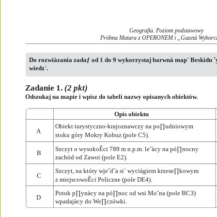
Geografia. Poziom podstawowy
Próbna Matura z OPERONEM i „Gazetà Wyborc
Do rozwiàzania zadaƒ od 1 do 9 wykorzystaj barwnà map´ Beskidu 
wiedz´. 
Zadanie 1. 
(2 pkt)
Odszukaj na mapie i wpisz do tabeli nazwy opisanych obiektów.
Opis obiektu
Obiekt turystyczno-krajoznawczy na po∏udniowym
A
stoku góry Mokry Kobuz (pole C5).
Szczyt o wysokoÊci 789 m n.p.m. le˝àcy na pó∏nocny
B
zachód od Zawoi (pole E2).
Szczyt, na który wje˝d˝a si´ wyciàgiem krzese∏kowym
C
z miejscowoÊci Policzne (pole DE4).
Potok p∏ynàcy na pó∏noc od wsi Mo˝na (pole BC3)
D
wpadajàcy do We∏czówki.