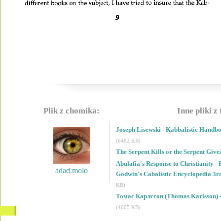
Plik z chomika:
Inne pliki z
Joseph Lisewski - Kabbalistic Handbo
(6482 KB)
The Serpent Kills or the Serpent Giv
Abulafia's Response to Christianity 
adad.molo
Godwin's Cabalistic Encyclopedia 3r
KB)
Томас Карлссон (Thomas Karlsson) -
(4605 KB)