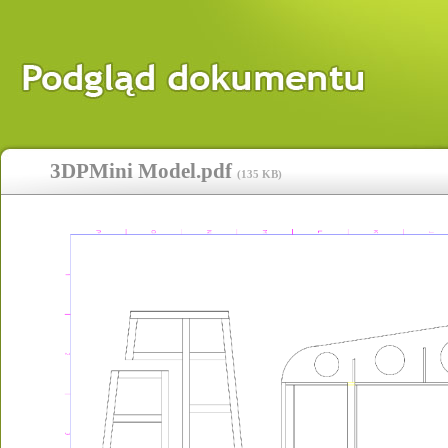
3DPMini Model.pdf
(
135 KB
)