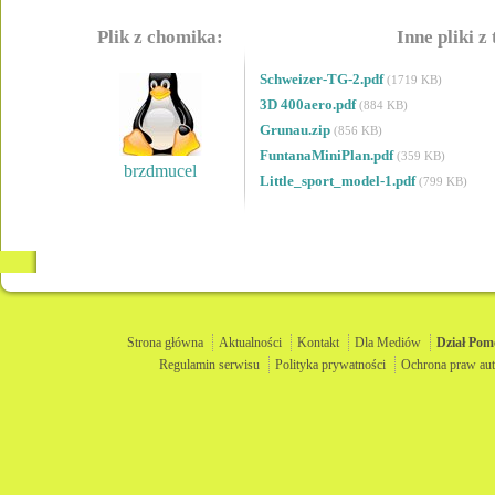
Plik z chomika:
Inne pliki z
Schweizer-TG-2.pdf
(1719 KB)
3D 400aero.pdf
(884 KB)
Grunau.zip
(856 KB)
FuntanaMiniPlan.pdf
(359 KB)
brzdmucel
Little_sport_model-1.pdf
(799 KB)
Strona główna
Aktualności
Kontakt
Dla Mediów
Dział
Pom
Regulamin serwisu
Polityka prywatności
Ochrona praw aut